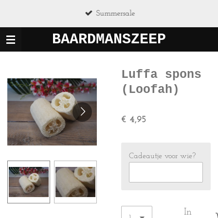
Ga
Summersale
direct
naar
BAARDMANSZEEP
de
hoofdinhoud
Luffa spons
(Loofah)
€ 4,95
Cadeautje voor wie?
In