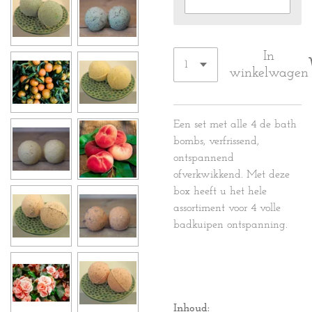
In
winkelwagen
Een set met alle 4 de bath
bombs, verfrissend,
ontspannend
ofverkwikkend. Met deze
box heeft u het hele
assortiment voor 4 volle
badkuipen ontspanning.
Inhoud: