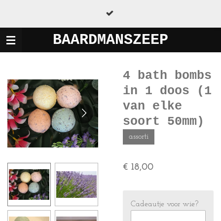
Ga
direct
naar
BAARDMANSZEEP
de
hoofdinhoud
4 bath bombs
in 1 doos (1
van elke
soort 50mm)
assorti
€ 18,00
Cadeautje voor wie?