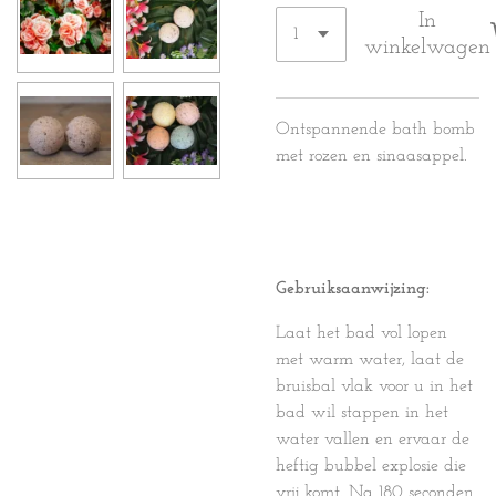
In
winkelwagen
Ontspannende bath bomb
met rozen en sinaasappel.
Gebruiksaanwijzing:
Laat het bad vol lopen
met warm water, laat de
bruisbal vlak voor u in het
bad wil stappen in het
water vallen en ervaar de
heftig bubbel explosie die
vrij komt. Na 180 seconden