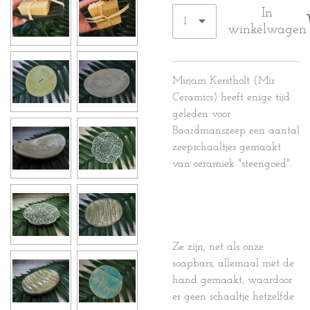
In
winkelwagen
Mirjam Kerstholt (Mir
Ceramics) heeft enige tijd
geleden voor
Baardmanszeep een aantal
zeepschaaltjes gemaakt
van ceramiek "steengoed".
Ze zijn, net als onze
soapbars, allemaal met de
hand gemaakt, waardoor
er geen schaaltje hetzelfde