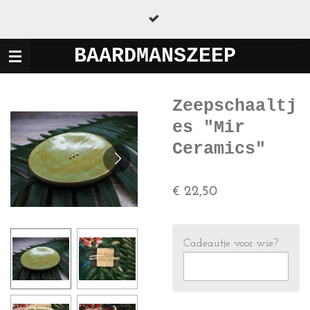
Ga
direct
naar
BAARDMANSZEEP
de
hoofdinhoud
Zeepschaaltj
es "Mir
Ceramics"
€ 22,50
Cadeautje voor wie?