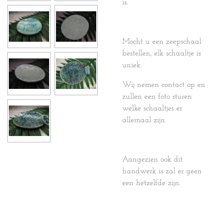
is.
Mocht u een zeepschaal
bestellen, elk schaaltje is
uniek.
Wij nemen contact op en
zullen een foto sturen
welke schaaltjes er
allemaal zijn.
Aangezien ook dit
handwerk is zal er geen
een hetzelfde zijn.