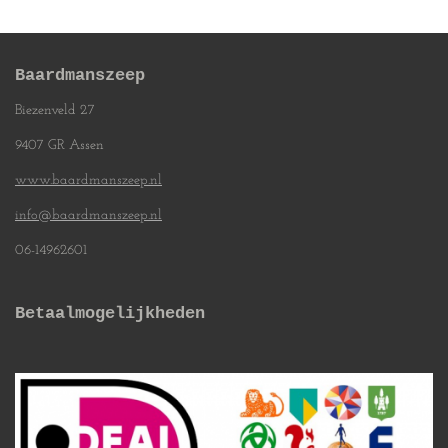
Baardmanszeep
Biezenveld 27
9407 GR Assen
www.baardmanszeep.nl
info@baardmanszeep.nl
06-14962601
Betaalmogelijkheden