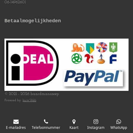
06-14962601
Betaalmogelijkheden
© 2021 - 2026 baardmanszeep
Powered by
JouwWeb
E-mailadres
Telefoonnummer
Kaart
Instagram
WhatsApp