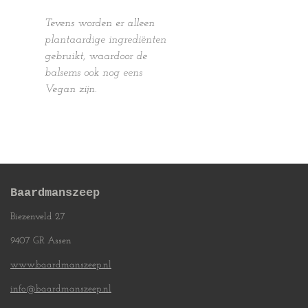
Tevens worden er alleen
plantaardige ingrediënten
gebruikt, waardoor de
balsems ook nog eens
Vegan zijn.
Baardmanszeep
Biezenveld 27
9407 GR Assen
www.baardmanszeep.nl
info@baardmanszeep.nl