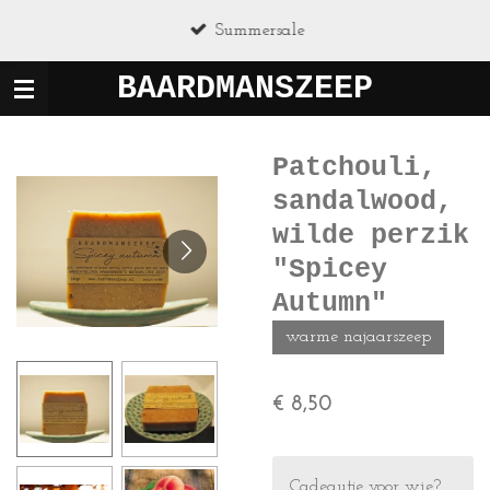
Ga
Summersale
direct
naar
BAARDMANSZEEP
de
hoofdinhoud
Patchouli,
sandalwood,
wilde perzik
"Spicey
Autumn"
warme najaarszeep
€ 8,50
Cadeautje voor wie?