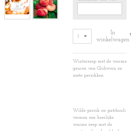
In
winkelwagen
Winterzeep met de warme
geuren van Glühwein en
zoete perzikken.
Wilde perzik en patchouli
vormen een heerlijke
warme zeep met de