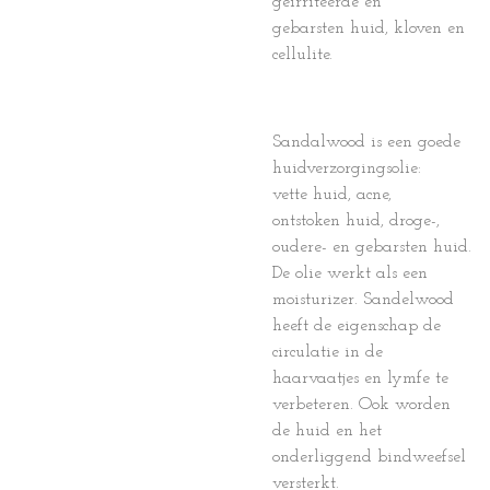
geïrriteerde en
gebarsten huid, kloven en
cellulite.
Sandalwood is een goede
huidverzorgingsolie:
vette huid, acne,
ontstoken huid, droge-,
oudere- en gebarsten huid.
De olie werkt als een
moisturizer. Sandelwood
heeft de eigenschap de
circulatie in de
haarvaatjes en lymfe te
verbeteren. Ook worden
de huid en het
onderliggend bindweefsel
versterkt.