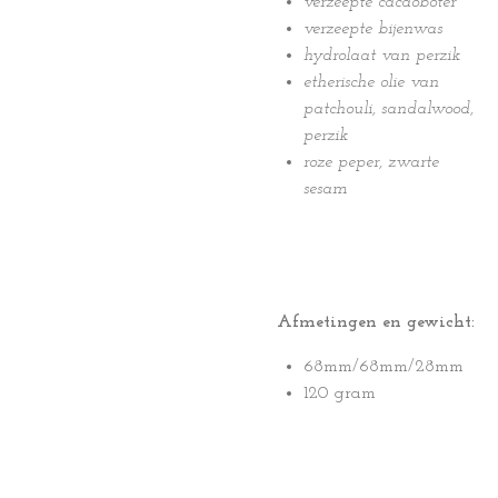
verzeepte cacaoboter
verzeepte bijenwas
hydrolaat van perzik
etherische olie van
patchouli, sandalwood,
perzik
roze peper, zwarte
sesam
Afmetingen en gewicht:
68mm/68mm/28mm
120 gram