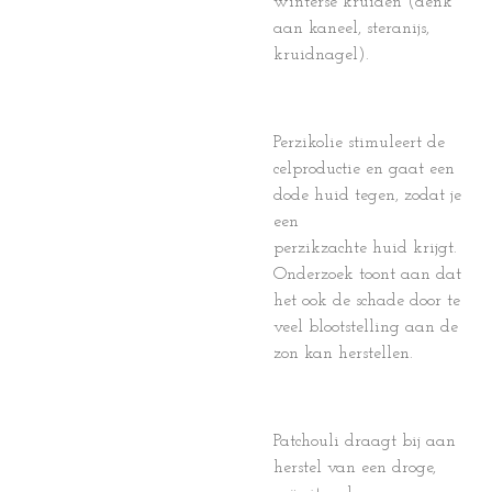
winterse kruiden (denk
aan kaneel, steranijs,
kruidnagel).
Perzikolie stimuleert de
celproductie en gaat een
dode huid tegen, zodat je
een
perzikzachte huid krijgt.
Onderzoek toont aan dat
het ook de schade door te
veel blootstelling aan de
zon kan herstellen.
Patchouli draagt bij aan
herstel van een droge,