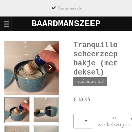
Ga
Summersale
direct
naar
BAARDMANSZEEP
de
hoofdinhoud
Tranquillo
scheerzeep
bakje (met
deksel)
vaderdag tip!
€ 18,95
In
winkelwagen