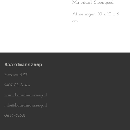
Materiaal: Steengoed
Afmetingen: 10 x 10 x 6
cm
Baardmanszeep
Biezenveld 27
9407 GR Assen
www.baardmanszeep.nl
info@baardmanszeep.nl
06-14962601