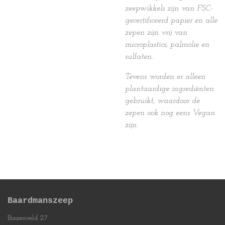
zeepwikkels zijn van FSC-
gecertificeerd papier en alle
zepen zijn vrij van
microplastics, palmolie en
sulfaten.
Tevens worden er alleen
plantaardige ingrediënten
gebruikt, waardoor de
zepen ook nog eens Vegan
zijn.
Baardmanszeep
Biezenveld 27