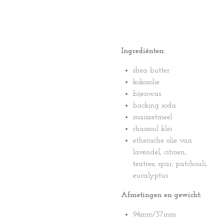
Ingrediënten:
shea butter
kokosolie
bijenwas
backing soda
maiszetmeel
rhassoul klei
etherische olie van
lavendel, citroen,
teatree, spar, patchouli,
eucalyptus
Afmetingen en gewicht:
94mm/37mm