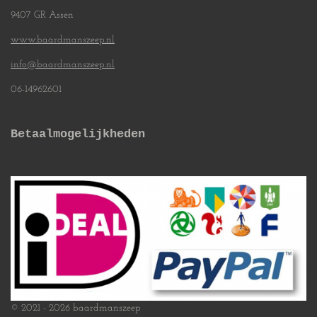
9407 GR Assen
www.baardmanszeep.nl
info@baardmanszeep.nl
06-14962601
Betaalmogelijkheden
© 2021 - 2026 baardmanszeep