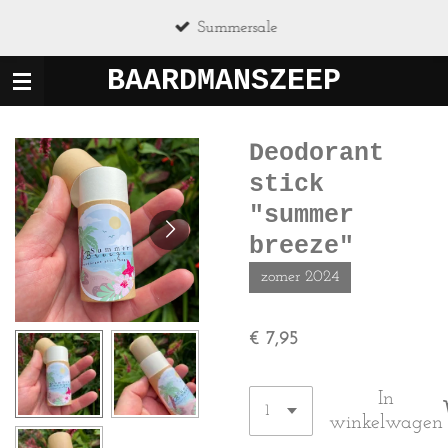
Ga
Summersale
direct
naar
BAARDMANSZEEP
de
hoofdinhoud
Deodorant
stick
"summer
breeze"
zomer 2024
€ 7,95
In
winkelwagen