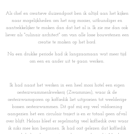
Als chef en creatieve duizendpoot ben ik altijd aan het kijken
naar mogelijkheden om het nog mooier, uitbundiger en
aantrekkelijker te maken dan dat het al is. Ik zie me dan ook
liever als "culinair architect" om van alle losse bouwstenen een
creatie te maken op het bord.
Na een drukke periode had ik langzaamaan wat meer tijd
om een en ander uit te gaan werken.
Ik had naast het werken in een heel mooi hotel een eigen
oesterzwammenkwekerij (Zwammies), waar ik de
oesterzwamsporen op koffiedik liet uitgroeien tot weelderige
bossen oesterzwammen. Dit gaf mij erg veel voldoening
aangezien het een circulair traject is en er totaal geen afval
over blijft. Helaas bleef er regelmatig veel koffiedik over waar
ik niks mee kon beginnen. Ik had ooit gelezen dat koffiedik