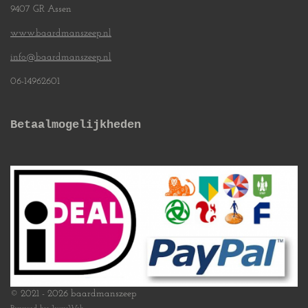
9407 GR Assen
www.baardmanszeep.nl
info@baardmanszeep.nl
06-14962601
Betaalmogelijkheden
© 2021 - 2026 baardmanszeep