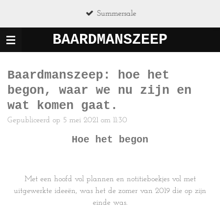
Ga
Summersale
direct
naar
BAARDMANSZEEP
de
hoofdinhoud
Baardmanszeep: hoe het
begon, waar we nu zijn en
wat komen gaat.
Gepubliceerd op 5 mei 2021 om 11:30
Hoe het begon
Met een hoofd vol plannen en notitieboekjes vol met
uitgewerkte ideeën, was het de zomer van 2019 die op zijn
einde was.