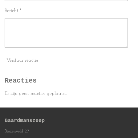
Bericht *
Verstuur reactie
Reacties
Er zijn geen reacties geplaatst.
Baardmanszeep
Biezenveld 27