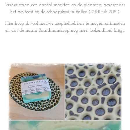
Verder staan een aantal markten op de planning, waaronder
het wolfeest bij de schaapskooi in Balloo (10&11 juli 2021).
Hier hoop ik veel nieuwe zeepliefhebbers te mogen ontmoeten
en dat de naam Baardmanszeep nog meer bekendheid krijgt.